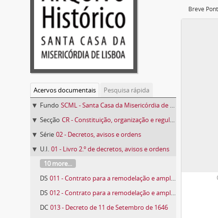
Breve Pont
Acervos documentais
Pesquisa rápida
Fundo
SCML - Santa Casa da Misericórdia de Lisboa
Secção
CR - Constituição, organização e regulamentação
Série
02 - Decretos, avisos e ordens
U.I.
01 - Livro 2.º de decretos, avisos e ordens
10 more...
DS
011 - Contrato para a remodelação e ampliação da casa do conde da Vidigueira
DS
012 - Contrato para a remodelação e ampliação da casa do conde da Vidigueira
DC
013 - Decreto de 11 de Setembro de 1646