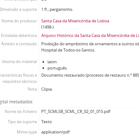
Dimensão e suporte
1 fl.; pergaminho.
Nome do produtor
Santa Casa da Misericórdia de Lisboa
(1498-)
Entidade detentora
Arquivo Histórico da Santa Casa da Misericórdia de L
Âmbito e conteúdo
Proibição do empréstimo de ornamentos e outros ob
Hospital de Todos-os-Santos.
Idioma do material
latim
português
racterísticas físicas e
Documento restaurado (processo de restauro n.º 885
requisitos técnicos
Nota
Cópia.
gital metadados
Nome do ficheiro
PT_SCMLSB_SCML_CR_02_01_015.pdf
Tipo de suporte
Texto
Mime-type
application/pdf