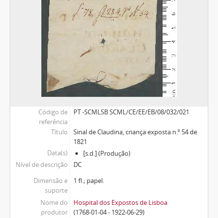
Código de
PT -SCMLSB SCML/CE/EE/EB/08/032/021
referência
Título
Sinal de Claudina, criança exposta n.º 54 de
1821
Data(s)
[s.d.] (Produção)
Nível de descrição
DC
Dimensão e
1 fl.; papel.
suporte
Nome do
Hospital dos Expostos de Lisboa
produtor
(1768-01-04 - 1922-06-29)