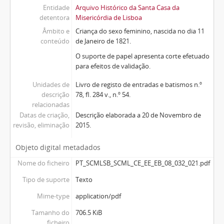
Entidade
Arquivo Histórico da Santa Casa da
detentora
Misericórdia de Lisboa
Âmbito e
Criança do sexo feminino, nascida no dia 11
conteúdo
de Janeiro de 1821.
O suporte de papel apresenta corte efetuado
para efeitos de validação.
Unidades de
Livro de registo de entradas e batismos n.º
descrição
78, fl. 284 v., n.º 54.
relacionadas
Datas de criação,
Descrição elaborada a 20 de Novembro de
revisão, eliminação
2015.
Objeto digital metadados
Nome do ficheiro
PT_SCMLSB_SCML_CE_EE_EB_08_032_021.pdf
Tipo de suporte
Texto
Mime-type
application/pdf
Tamanho do
706.5 KiB
ficheiro