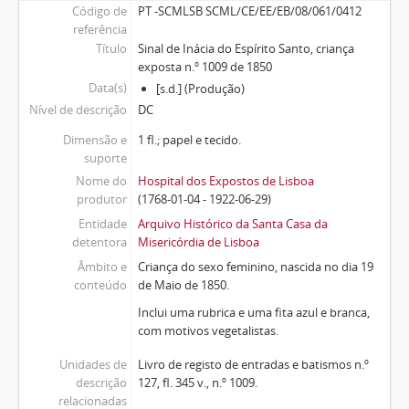
Código de
PT -SCMLSB SCML/CE/EE/EB/08/061/0412
referência
Título
Sinal de Inácia do Espírito Santo, criança
exposta n.º 1009 de 1850
Data(s)
[s.d.] (Produção)
Nível de descrição
DC
Dimensão e
1 fl.; papel e tecido.
suporte
Nome do
Hospital dos Expostos de Lisboa
produtor
(1768-01-04 - 1922-06-29)
Entidade
Arquivo Histórico da Santa Casa da
detentora
Misericórdia de Lisboa
Âmbito e
Criança do sexo feminino, nascida no dia 19
conteúdo
de Maio de 1850.
Inclui uma rubrica e uma fita azul e branca,
com motivos vegetalistas.
Unidades de
Livro de registo de entradas e batismos n.º
descrição
127, fl. 345 v., n.º 1009.
relacionadas