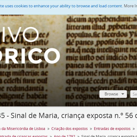
ite uses cookies to enhance your ability to browse and load content.
More I
Browse
35 - Sinal de Maria, criança exposta n.º 56
 da Misericórdia de Lisboa
Criação dos expostos
Entradas de expostos
entrada de crianças expostas
Ano de 1792