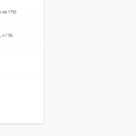
o de 1792.
, n.º 56.