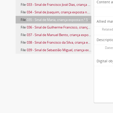
Content a
File
033 - Sinal de Francisco José Dias, criança exposta n.º 54 de 1792
File
034 - Sinal de Joaquim, criança exposta n.º 55 de 1792
File
035 - Sinal de Maria, criança exposta n.º 56 de 1792
Allied ma
File
036 - Sinal de Guilherme Francisco, criança exposta n.º 57 de 1792
Related
File
037 - Sinal de Manuel Bento, criança exposta n.º 58 de 1792
Descripti
File
038 - Sinal de Francisco da Silva, criança exposta n.º 59 de 1792
Dates
File
039 - Sinal de Sebastião Miguel, criança exposta n.º 62 de 1792
673 more...
Digital o