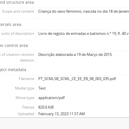
nd structure area
Scope and content
Criança do sexo feminino, nascida no dia 18 de Janeir
terials area
 units of description
Livro de registo de entradas e batismos n.º 19, fl. 40 v.
on control area
 of creation revision
Descrição elaborada a 19 de Março de 2015.
deletion
bject metadata
Filename
PT_SCMLSB_SCML_CE_EE_EB_08_003_035.pdf
Media type
Text
Mime-type
application/pdf
Filesize
820.6 KiB
Uploaded
February 15, 2023 11:57 AM