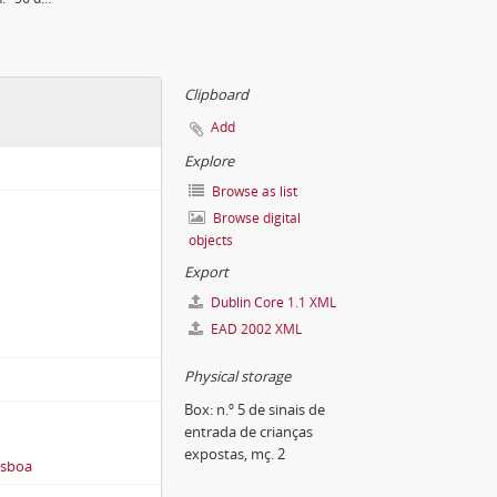
Clipboard
Add
Explore
Browse as list
Browse digital
objects
Export
Dublin Core 1.1 XML
EAD 2002 XML
Physical storage
Box:
n.º 5 de sinais de
entrada de crianças
expostas, mç. 2
isboa