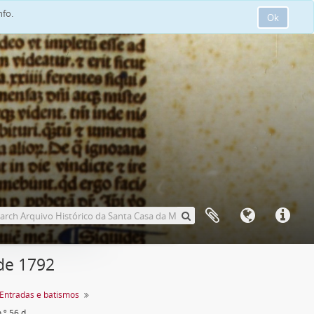
nfo.
Ok
 de 1792
Entradas e batismos
Sinal de Maria, criança exposta n.º 56 de 1792