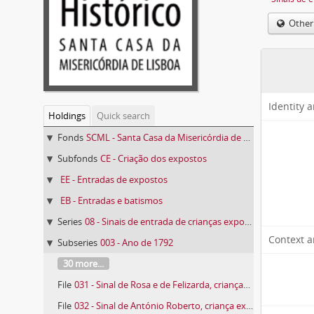
Other
Identity 
Holdings
Quick search
Fonds
SCML - Santa Casa da Misericórdia de Lisboa
Subfonds
CE - Criação dos expostos
EE - Entradas de expostos
EB - Entradas e batismos
Series
08 - Sinais de entrada de crianças expostas
Context a
Subseries
003 - Ano de 1792
30 more...
File
031 - Sinal de Rosa e de Felizarda, crianças expostas n.º 48 e 49 de 1792
File
032 - Sinal de António Roberto, criança exposta n.º 51 de 1792