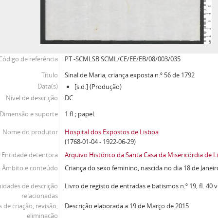
Código de referência
PT -SCMLSB SCML/CE/EE/EB/08/003/035
Título
Sinal de Maria, criança exposta n.º 56 de 1792
Data(s)
[s.d.] (Produção)
Nível de descrição
DC
Dimensão e suporte
1 fl.; papel.
Nome do produtor
Hospital dos Expostos de Lisboa
(1768-01-04 - 1922-06-29)
Entidade detentora
Arquivo Histórico da Santa Casa da Misericórdia de L
Âmbito e conteúdo
Criança do sexo feminino, nascida no dia 18 de Janeir
idades de descrição
Livro de registo de entradas e batismos n.º 19, fl. 40 v.
relacionadas
 de criação, revisão,
Descrição elaborada a 19 de Março de 2015.
eliminação