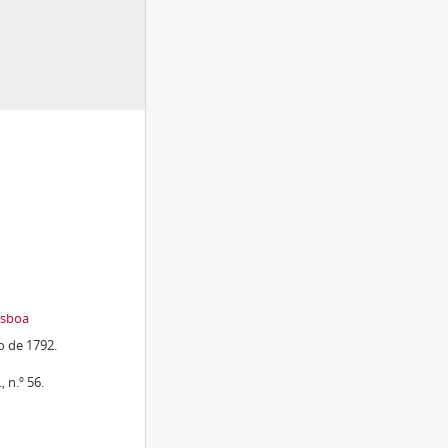
isboa
o de 1792.
, n.º 56.