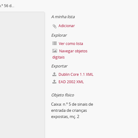
Sinal de Maria, criança exposta n.º 56 de 1792
A minha lista
Adicionar
Explorar
Ver como lista
Navegar objetos
digitais
Exportar
Dublin Core 1.1 XML
EAD 2002 XML
Objeto físico
Caixa:
n.º 5 de sinais de
entrada de crianças
expostas, mç. 2