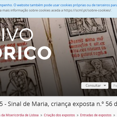
empenho. O website também pode usar cookies próprias ou de terceiros para
a mais informação sobre cookies aceda a https://scml.pt/sobre-cookies/.
Consultar
 - Sinal de Maria, criança exposta n.º 56 
 da Misericórdia de Lisboa
Criação dos expostos
Entradas de expostos