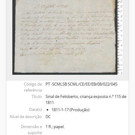
Código de
PT -SCMLSB SCML/CE/EE/EB/08/022/045
referência
Título
Sinal de Felisberto, criança exposta n.º 115 de
1811
Data(s)
1811-1-17 (Produção)
Nível de descrição
DC
Dimensão e
1 fl.; papel.
suporte