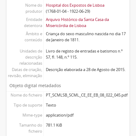
Nome do
Hospital dos Expostos de Lisboa
produtor
(1768-01-04 - 1922-06-29)
Entidade
Arquivo Histórico da Santa Casa da
detentora
Misericórdia de Lisboa
Âmbito e
Criança do sexo masculino nascida no dia 17
conteúdo
de Janeiro de 1811.
Unidades de
Livro de registo de entradas e batismos n.º
descrição
57, fl. 148, n.º 115.
relacionadas
Datas de criação,
Descrição elaborada a 28 de Agosto de 2015.
revisão, eliminação
Objeto digital metadados
Nome do ficheiro
PT_SCMLSB_SCML_CE_EE_EB_08_022_045.pdf
Tipo de suporte
Texto
Mime-type
application/pdf
Tamanho do
781.1 KiB
ficheiro