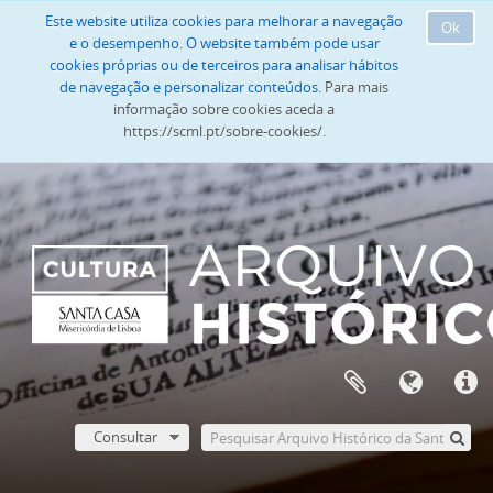
Este website utiliza cookies para melhorar a navegação
Ok
e o desempenho. O website também pode usar
cookies próprias ou de terceiros para analisar hábitos
de navegação e personalizar conteúdos.
Para mais
informação sobre cookies aceda a
https://scml.pt/sobre-cookies/.
Consultar