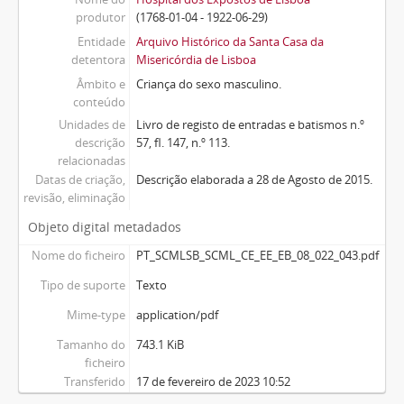
produtor
(1768-01-04 - 1922-06-29)
Entidade
Arquivo Histórico da Santa Casa da
detentora
Misericórdia de Lisboa
Âmbito e
Criança do sexo masculino.
conteúdo
Unidades de
Livro de registo de entradas e batismos n.º
descrição
57, fl. 147, n.º 113.
relacionadas
Datas de criação,
Descrição elaborada a 28 de Agosto de 2015.
revisão, eliminação
Objeto digital metadados
Nome do ficheiro
PT_SCMLSB_SCML_CE_EE_EB_08_022_043.pdf
Tipo de suporte
Texto
Mime-type
application/pdf
Tamanho do
743.1 KiB
ficheiro
Transferido
17 de fevereiro de 2023 10:52