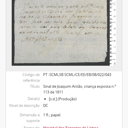
Código de
PT -SCMLSB SCML/CE/EE/EB/08/022/043
referência
Título
Sinal de Joaquim Antão, criança exposta n.º
113 de 1811
Data(s)
[s.d.] (Produção)
Nível de descrição
DC
Dimensão e
1 fl.; papel.
suporte
Nome do
Hospital dos Expostos de Lisboa